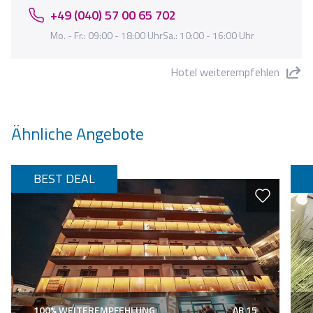
+49 (040) 57 00 65 702
Mo. - Fr.: 09:00 - 18:00 UhrSa.: 10:00 - 16:00 Uhr
Hotel weiterempfehlen
"Hotel Alfredos" teilen
Ähnliche Angebote
BEST DEAL
100% WEITEREMPFEHLUNG
AB 15