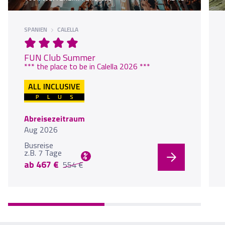
SPANIEN
CALELLA
FUN Club Summer
*** the place to be in Calella 2026 ***
ALL INCLUSIVE
PLUS
Abreisezeitraum
Aug 2026
Busreise
z.B. 7 Tage
%
ab 467 €
554 €