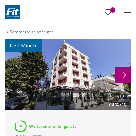
0
0
Reise/n auf deiner Merkliste
Sommerreise anzeigen
Keine Reisen auf der Merkliste
Last Minute
AB 15/16
Weiterempfehlungsrate
84