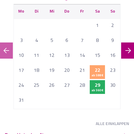
Mo
Di
Mi
Do
Fr
Sa
So
M
1
2
3
4
5
6
7
8
9
10
11
12
13
14
15
16
1
17
18
19
20
21
22
23
ab 588 €
2
24
25
26
27
28
29
30
ab 560 €
2
31
ALLE
EINKLAPPEN