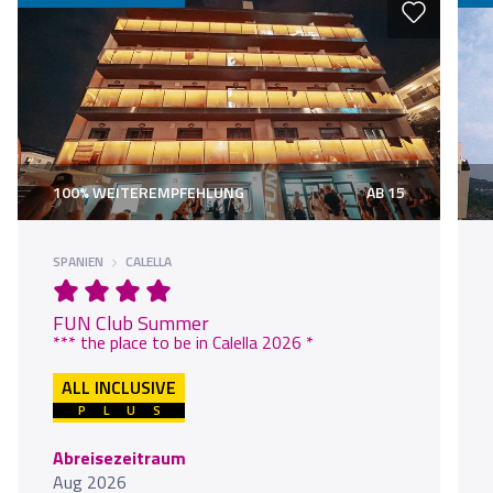
100% WEITEREMPFEHLUNG
AB 15
SPANIEN
CALELLA
FUN Club Summer
*** the place to be in Calella 2026 ***
ALL INCLUSIVE
PLUS
Abreisezeitraum
Aug 2026