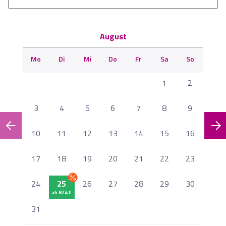
August
Mo
Di
Mi
Do
Fr
Sa
So
M
1
2
3
4
5
6
7
8
9
10
11
12
13
14
15
16
1
17
18
19
20
21
22
23
2
24
25
26
27
28
29
30
ab 874 €
2
31