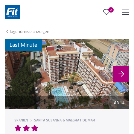
0
0
Reise/n auf deiner Merkliste
Jugendreise anzeigen
Keine Reisen auf der Merkliste
Last Minute
AB 14
SPANIEN
SANTA SUSANNA & MALGRAT DE MAR