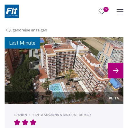
0
0
Reise/n auf deiner Merkliste
Jugendreise anzeigen
Keine Reisen auf der Merkliste
Last Minute
AB 14
SPANIEN
SANTA SUSANNA & MALGRAT DE MAR