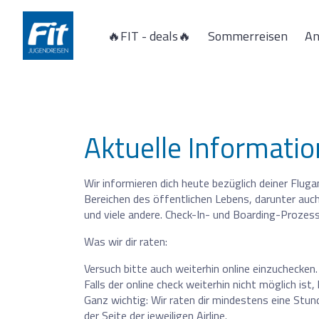
🔥FIT - deals🔥
Sommerreisen
An
Spanien
Calella
Malgrat de mar
Aktuelle Informatio
Italien
Rimini
Wir informieren dich heute bezüglich deiner Flug
Bereichen des öffentlichen Lebens, darunter auch
und viele andere. Check-In- und Boarding-Prozess
Was wir dir raten:
Versuch bitte auch weiterhin online einzuchecke
Falls der online check weiterhin nicht möglich is
Ganz wichtig: Wir raten dir mindestens eine Stund
der Seite der jeweiligen Airline.