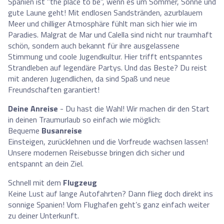
Spanien ist "the place to be", wenn es um Sommer, Sonne und
gute Laune geht! Mit endlosen Sandstränden, azurblauem
Meer und chilliger Atmosphäre fühlt man sich hier wie im
Paradies. Malgrat de Mar und Calella sind nicht nur traumhaft
schön, sondern auch bekannt für ihre ausgelassene
Stimmung und coole Jugendkultur. Hier trifft entspanntes
Strandleben auf legendäre Partys. Und das Beste? Du reist
mit anderen Jugendlichen, da sind Spaß und neue
Freundschaften garantiert!
Deine Anreise
- Du hast die Wahl! Wir machen dir den Start
in deinen Traumurlaub so einfach wie möglich:
Bequeme
Busanreise
Einsteigen, zurücklehnen und die Vorfreude wachsen lassen!
Unsere modernen Reisebusse bringen dich sicher und
entspannt an dein Ziel.
Schnell mit dem
Flugzeug
Keine Lust auf lange Autofahrten? Dann flieg doch direkt ins
sonnige Spanien! Vom Flughafen geht’s ganz einfach weiter
zu deiner Unterkunft.