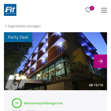
0
0
Reise/n auf deiner Merkliste
Jugendreise anzeigen
Keine Reisen auf der Merkliste
Party Deal
AB 15/16
Weiterempfehlungsrate
99