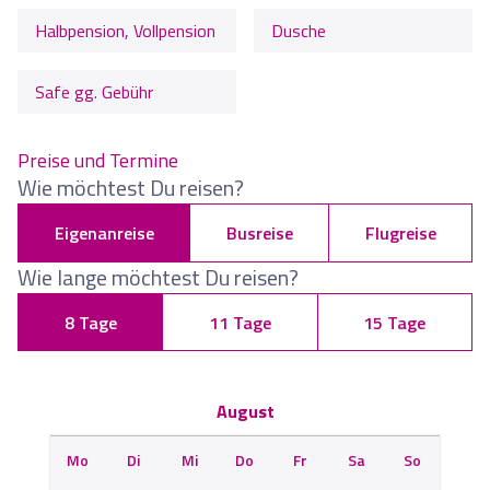
Halbpension, Vollpension
Dusche
Safe gg. Gebühr
Preise und Termine
Wie möchtest Du reisen?
Eigenanreise
Busreise
Flugreise
Wie lange möchtest Du reisen?
8 Tage
11 Tage
15 Tage
August
Mo
Di
Mi
Do
Fr
Sa
So
M