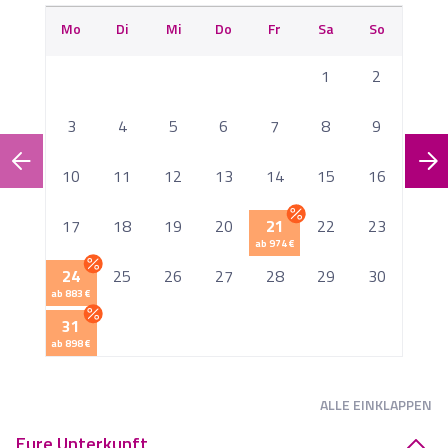
Mo
Di
Mi
Do
Fr
Sa
So
M
1
2
3
4
5
6
7
8
9
10
11
12
13
14
15
16
1
17
18
19
20
21
22
23
ab 974 €
2
24
25
26
27
28
29
30
ab 883 €
2
31
ab 898 €
ALLE
EINKLAPPEN
Eure Unterkunft