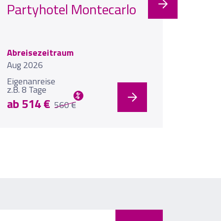
Partyhotel Montecarlo
Aqua
& S
Abreisezeitraum
Abreis
Aug 2026
Aug 20
Eigenanreise
Eigena
z.B. 8 Tage
z.B. 8 
%
ab 514 €
ab 6
560 €