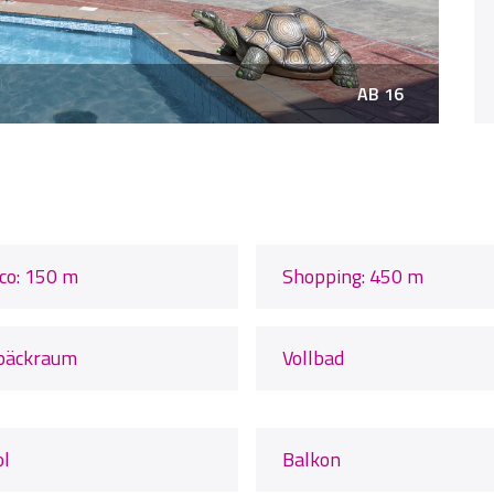
AB 16
co: 150 m
Shopping: 450 m
päckraum
Vollbad
ol
Balkon