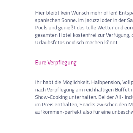
Hier bleibt kein Wunsch mehr offen! Entsp
spanischen Sonne, im Jacuzzi oder in der Sa
Pools und genießt das tolle Wetter und eu
0
Reise/n auf deiner Merkli
gesamten Hotel kostenfrei zur Verfügung, 
Urlaubsfotos neidisch machen könnt.
Keine Reisen auf der Merkliste
Eure Verpflegung
Ihr habt die Möglichkeit, Halbpension, Voll
nach Verpflegung am reichhaltigen Buffet 
Show-Cooking unterhalten. Bei der All- incl
im Preis enthalten, Snacks zwischen den M
aufkommen-perfekt also für eine unbeschw