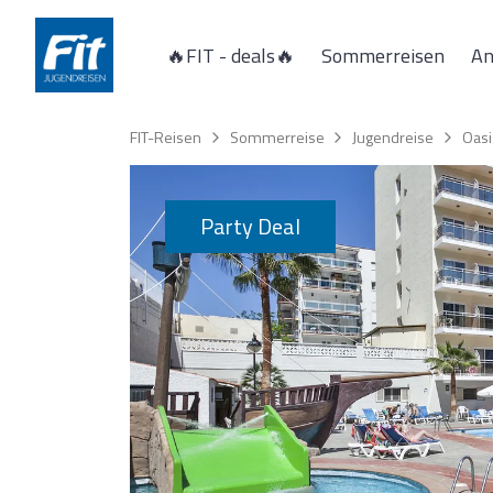
🔥FIT - deals🔥
Sommerreisen
An
Spanien
FIT-Reisen
Sommerreise
Jugendreise
Oasi
Calella
Malgrat de mar
Party Deal
Italien
Rimini